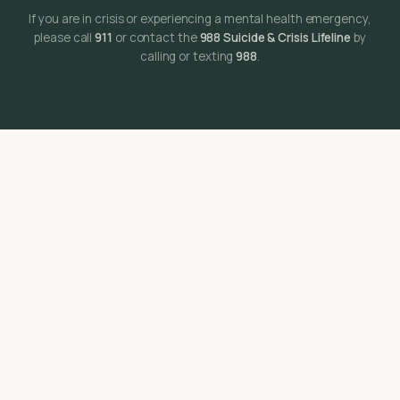
If you are in crisis or experiencing a mental health emergency,
please call
911
or contact the
988 Suicide & Crisis Lifeline
by
calling or texting
988
.