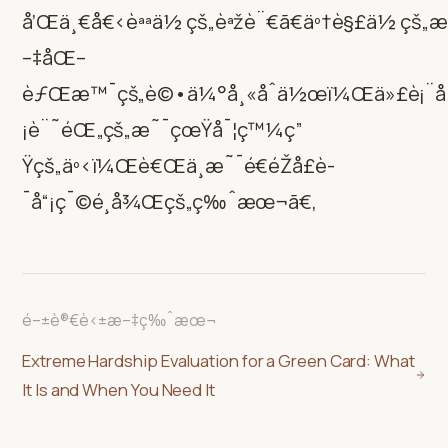
å’Œä¸€å€‹èªªä½ çš„èªžè¨€ã€äº†è§£ä½ çš„æ
–‡åŒ–
èƒŒæ™¯çš„è©•ä¼°å¸«åˆä½œï¼Œä»£è¡¨å 
¡è¨˜éŒ„çš„æ˜¯çœŸå¯¦ç™¼ç”
Ÿçš„äº‹ï¼Œè€Œä¸æ˜¯é€éŽå£è­
¯å“¡ç¯©é¸å¾Œçš„ç‰ˆæœ¬ã€‚
é–±è®€è‹±æ–‡ç‰ˆæœ¬
Extreme Hardship Evaluation for a Green Card: What
It Is and When You Need It