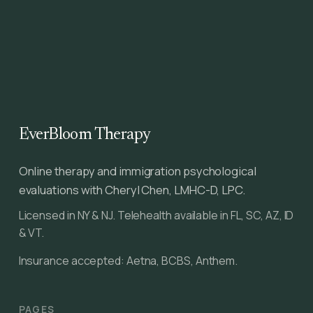
EverBloom Therapy
Online therapy and immigration psychological
evaluations with Cheryl Chen, LMHC-D, LPC.
Licensed in NY & NJ. Telehealth available in FL, SC, AZ, ID
& VT.
Insurance accepted: Aetna, BCBS, Anthem.
PAGES