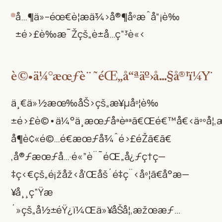
å…¶ä»–éœ€è¦æä¾›å®¶åº­æˆå“¡è‰
±é›£è­‰æ˜Žçš„è±å…ç”³è«‹
è©•ä¼°æœƒè¨˜éŒ„å“ªäº›å…§å®¹ï¼Ÿ
ä¸€ä»½æœ‰åŠ›çš„æ¥µåº¦è‰
±é›£è©•ä¼°ä¸æœƒåªèªªã€Œé€™å€‹äººå¦‚
å¶è¢«é©…é€æœƒå¾ˆé›£éŽã€ã€
‚å®ƒæœƒå…·é«”è¨˜éŒ„å¿ƒç†ç—
‡ç‹€çš„é¡žåž‹å’Œåš´é‡ç¨‹åº¦ã€å°æ—
¥å¸¸ç”Ÿæ
´»çš„å½±éŸ¿ï¼Œä»¥åŠå¦‚æžœæƒ…