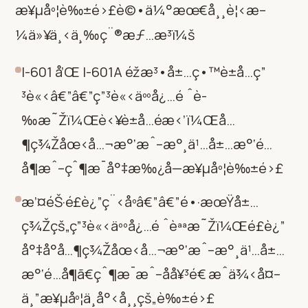
æ¥µåº¦è‰±é›£è©•ä¼°æœ€å¸¸è¦‹æ–
¼ä»¥ä¸‹ä¸‰ç¨®æƒ…æ³ï¼š
I-601 å’Œ I-601A éžæ³•å±…ç•™è±å…ç”
³è«‹â€”â€”ç”³è«‹äººå¿…é ˆè­
‰æ˜Žï¼Œè‹¥è±å…é­æ‹’ï¼Œå…
¶ç¾Žåœ‹å…¬æ°‘æˆ–æ°¸ä¹…å±…æ°‘é…
å¶æˆ–çˆ¶æ¯å°‡æ‰¿å—æ¥µåº¦è‰±é›£
æ’¤éŠ·é£è¿”ç¨‹åºâ€”â€”é•·æœŸå±…
ç¾Žçš„ç”³è«‹äººå¿…é ˆèªªæ˜Žï¼Œé£è¿”
å°‡å°å…¶ç¾Žåœ‹å…¬æ°‘æˆ–æ°¸ä¹…å±…
æ°‘é…å¶ã€çˆ¶æ¯æˆ–å­å¥³é€ æˆä¾‹å¤–
ä¸”æ¥µåº¦ä¸å°‹å¸¸çš„è‰±é›£