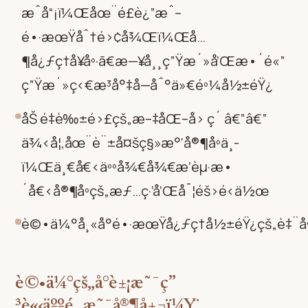
æˆå“¡ï¼Œåœ¨é£è¿”æˆ–
é•·æœŸåˆ†é›¢å¾Œï¼Œå…
¶å¿ƒç†å¥åº·ã€æ—¥å¸¸ç”Ÿæ´»å’Œæ•´é«”
ç”Ÿæ´»ç‹€æ³å°‡å—åˆ°ä»€éº¼å½±éŸ¿
åŠ é‡è‰±é›£çš„æ–‡åŒ–å› ç´ â€”â€”
ä¾‹å¦‚åœ¨è¨±å¤šç§»æ°‘å®¶åº­ä¸­
ï¼Œä¸€å€‹äººå¾€å¾€æ’èµ·æ•
´å€‹å®¶åº­çš„æƒ…ç·’å’Œå¯¦éš›é‹ä½œ
è©•ä¼°å¸«å°é•·æœŸå¿ƒç†å½±éŸ¿çš„è‡¨åº
è©•ä¼°çš„å°è±¡æ˜¯ç”
³è«‹äººé‚„æ˜¯å®¶å±¬ï¼Ÿ