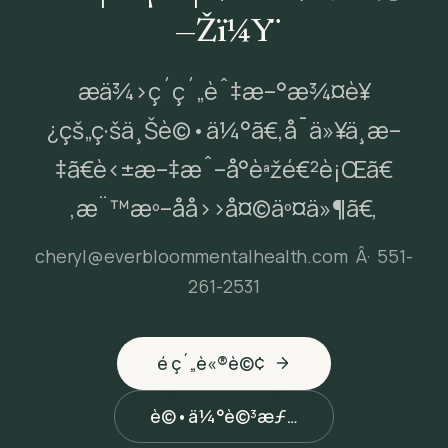
—Žï¼Ÿ
æä¾›ç´ç´„èˆ‡æ–°æ¾¤è¥
¿çš„ç·šä¸Šè©•ä¼°ã€‚å¯ä»¥ä¸­æ–
‡ã€è‹±æ–‡æˆ–å°èªžé€²è¡Œã€
‚æ¨™æº–åå››å¤©äº¤ä»¶ã€‚
cheryl@everbloommentalhealth.com
Â·
551-
261-2531
é ç´„è«®è©¢
è©•ä¼°è©³æƒ…