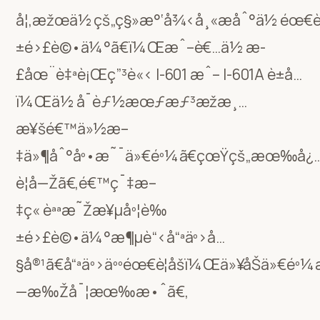
å¦‚æžœä½ çš„ç§»æ°‘å¾‹å¸«æåˆ°ä½ éœ€è
±é›£è©•ä¼°ã€ï¼Œæˆ–è€…ä½ æ­
£åœ¨è‡ªè¡Œç”³è«‹ I-601 æˆ– I-601A è±å…
ï¼Œä½ å¯èƒ½æœƒæƒ³æžæ¸…
æ¥šé€™ä»½æ–
‡ä»¶åˆ°åº•æ˜¯ä»€éº¼ã€çœŸçš„æœ‰å¿
è¦å—Žã€‚é€™ç¯‡æ–
‡ç« èªªæ˜Žæ¥µåº¦è‰
±é›£è©•ä¼°æ¶µè“‹å“ªäº›å…
§å®¹ã€å“ªäº›äººéœ€è¦åšï¼Œä»¥åŠä»€éº
—æ‰Žå¯¦æœ‰æ•ˆã€‚