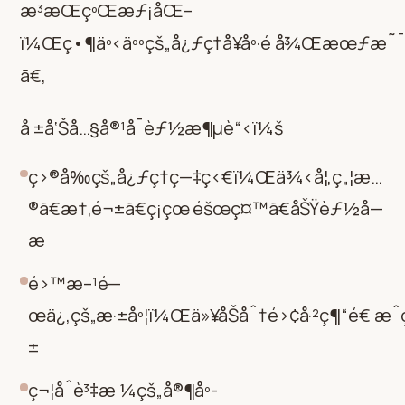
æ³æŒçºŒæƒ¡åŒ–
ï¼Œç•¶äº‹äººçš„å¿ƒç†å¥åº·é å¾Œæœƒæ˜¯
ã€‚
å ±å‘Šå…§å®¹å¯èƒ½æ¶µè“‹ï¼š
ç›®å‰çš„å¿ƒç†ç—‡ç‹€ï¼Œä¾‹å¦‚ç„¦æ…
®ã€æ†‚é¬±ã€ç¡çœ éšœç¤™ã€åŠŸèƒ½å—
æ
é›™æ–¹é—
œä¿‚çš„æ·±åº¦ï¼Œä»¥åŠåˆ†é›¢å·²ç¶“é€ æˆç
±
ç¬¦åˆè³‡æ ¼çš„å®¶åº­