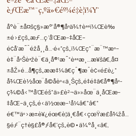
èªžè¨€å’Œæ–‡åŒ–
èƒŒæ™¯ç‚ºä»€éº¼é‡è¦ï¼Ÿ
å°è¨±å¤šç§»æ°‘å®¶åº­ä¾†èªªï¼Œè‰
±é›£çš„æƒ…ç·’å’Œæ–‡åŒ–
é¢å‘æ˜¯éžå¸¸å…·é«”çš„ï¼Œç”¨æ¨™æº–
è‡¨åºŠèªžè¨€ä¸å®¹æ˜“èªªæ¸…æ¥šã€‚å¤
±åŽ»é…å¶çš„ææ‡¼ã€çˆ¶æ¯è¢«é£è¿”
å¾Œè½åœ¨å­©å­èº«ä¸Šçš„é‡é‡ã€å®¶åº­
ç¾©å‹™å’Œéš”ä»£è²¬ä»»åœ¨ä¸åŒæ–
‡åŒ–ä¸­çš„é‹ä½œæ–¹å¼â€”â€”
é€™äº›æ±è¥¿éœ€è¦ä¸€å€‹çœŸæ­£å¾žå…
§éƒ¨ç†è§£å®ƒå€‘çš„è©•ä¼°å¸«ã€‚