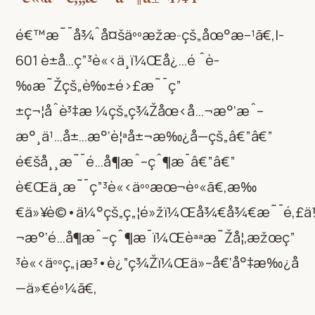
é€™æ˜¯å¾ˆå¤šäººæžæ··çš„åœ°æ–¹ã€‚I-
601 è±å…ç”³è«‹ä¸­ï¼Œå¿…é ˆè­
‰æ˜Žçš„è‰±é›£æ˜¯ç”
±ç¬¦åˆè³‡æ ¼çš„ç¾Žåœ‹å…¬æ°‘æˆ–
æ°¸ä¹…å±…æ°‘è¦ªå±¬æ‰¿å—çš„â€”â€”
é€šå¸¸æ˜¯é…å¶æˆ–çˆ¶æ¯â€”â€”
è€Œä¸æ˜¯ç”³è«‹äººæœ¬èº«ã€‚æ‰
€ä»¥è©•ä¼°çš„ç„¦é»žï¼Œå¾€å¾€æ˜¯é‚£
¬æ°‘é…å¶æˆ–çˆ¶æ¯ï¼Œèªªæ˜Žå¦‚æžœç”
³è«‹äººç„¡æ³•è¿”ç¾Žï¼Œä»–å€‘å°‡æ‰¿å
—ä»€éº¼ã€‚