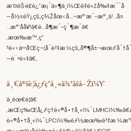
æ’¤éŠ·é£è¿”æ¡ˆä»¶ä¸­ï¼Œé‡é»žå‰‡æ˜¯å
—å½±éŸ¿çš„ç¾Žåœ‹å…¬æ°‘æˆ–æ°¸ä¹…å±
…æ°‘å­å¥³ã€é…å¶æˆ–çˆ¶æ¯ã€
‚æœ‰æ™‚ç”
³è«‹äººå’Œç¬¦åˆè³‡æ ¼çš„å®¶å±¬æœƒåˆ†åˆ
—è¨ªè«‡ã€‚
ä¸€å®šè¦å¿ƒç†å¸«ä¾†åšå—Žï¼Ÿ
ä¸éœ€è¦ã€
‚æŒç‰Œå¿ƒç†è«®å•†å¸«ï¼ˆLMHCï¼‰ã
è«®å•†å¸«ï¼ˆLPCï¼‰éƒ½æœ‰è³‡æ ¼æ’°å
æ‹¬æ¥µåº¦è‰±é›£è©•ä¼°ã€‚USCIS