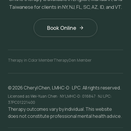
Taiwanese for clients in NY, NJ, FL, SC, AZ, ID, and VT.
Book Online
Therapy in Color Member
TherapyDen Member
©
2026
Cheryl Chen, LMHC-D · LPC. All rights reserved.
Licensed as Wei-Yuan Chen · NY LMHC-D: 016847 · NJ LPC:
37PC01221400
Therapy outcomes vary by individual. This website
does not constitute professional mental health advice.