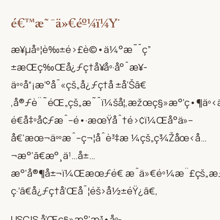
é€™æ˜¯ä»€éº¼ï¼Ÿ
æ¥µåº¦è‰±é›£è©•ä¼°æ˜¯ç”
±æŒç‰Œå¿ƒç†å¥åº·å°ˆæ¥­
äººå“¡æ’°å¯«çš„å¿ƒç†å ±å‘Šã€
‚å®ƒè¨˜éŒ„çš„æ˜¯ï¼šå¦‚æžœç§»æ°‘ç•¶äº‹
é€å‡ºå¢ƒæˆ–é•·æœŸåˆ†é›¢ï¼Œå°ä»–
å€‘æœ¬äººæˆ–ç¬¦åˆè³‡æ ¼çš„ç¾Žåœ‹å…
¬æ°‘ã€æ°¸ä¹…å±…
æ°‘å®¶å±¬ï¼Œæœƒé€ æˆä»€éº¼æ¨£çš„æ
ç·’ã€å¿ƒç†å’Œå¯¦éš›å½±éŸ¿ã€‚
USCIS å’Œç§»æ°‘æ³•åº­