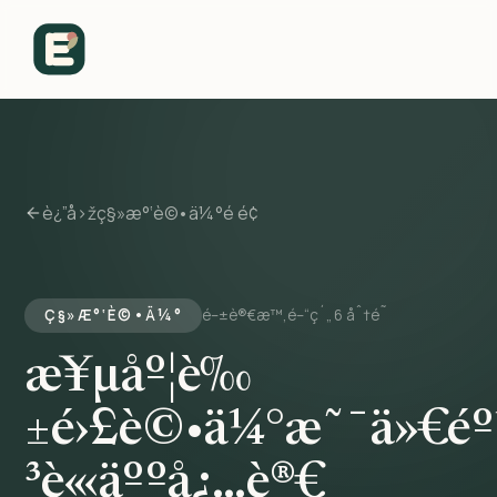
è¿”å›žç§»æ°‘è©•ä¼°é é¢
Ç§»Æ°‘È©•Ä¼°
é–±è®€æ™‚é–“ç´„ 6 åˆ†é˜
æ¥µåº¦è‰
±é›£è©•ä¼°æ˜¯ä»€éº¼
³è«‹äººå¿…è®€