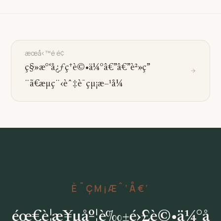
æœå‹™é é¢
ç§»æ°‘å¿ƒç†è©•ä¼°â€”â€”è²»ç”
¨ã€æµç¨‹èˆ‡è¯çµ¡æ–¹å¼
È¯ÇΜ¡Æˆ‘Å€‘
éœ€è¦æ¥µåº¦è‰±é›£è©•ä¼°å