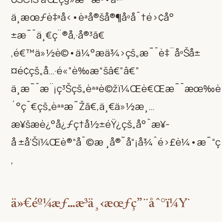
ä¸æœƒè‡ªå‹•èªå®šå®¶åº­åˆ†é›¢å°
±æ˜¯ä¸€ç¨®å‚·å®³ã€
‚é€™ä»½è©•ä¼°æä¾›çš„æ˜¯è‡¨åºŠå±
¤é¢çš„å…·é«”è­‰æ“šâ€”â€”
ä¸æ˜¯æ¨¡ç³Šçš„èªªè©žï¼Œè€Œæ˜¯æœ‰
´°ç¯€çš„èªªæ˜Žã€‚ä¸€ä»½æ¸…
æ¥šæè¿°å¿ƒç†å½±éŸ¿çš„å°ˆæ¥­
å ±å‘Šï¼Œè®“å¯©æ ¸å®˜å“¡å¾ˆé›£è¼•æ˜“ç•
‚
ä»€éº¼æƒ…æ³ä¸‹æœƒç”¨åˆ°ï¼Ÿ