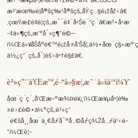
æ²’æœ‰è¦å®šç‰¹å®šçš„åŸ·ç…§é¡žåž‹ã€
‚çœŸæ­£é‡è¦çš„æ˜¯è‡¨åºŠè¨“ç·´ã€æ³•åº­æ
–‡ä»¶çš„æ’°å¯«ç¶“é©—
ï¼Œä»¥åŠå°é€™é¡žå ±å‘Šå¦‚ä½•åœ¨ç§»æ°‘ç¨
ä½¿ç”¨çš„å¯¦éš›äº†è§£ã€‚
è²»ç”¨å’Œæ™‚é–“å¤§æ¦‚æ˜¯å¤šå°‘ï¼Ÿ
åœ¨ç´ç´„å’Œæ–°æ¾¤è¥¿ï¼Œæ¥µåº¦è‰
±é›£è©•ä¼°çš„è²»ç”
¨é€šå¸¸åœ¨ä¸€åƒåˆ°å…©åƒç¾Žå…ƒä¹‹é–
“ï¼Œè¦–