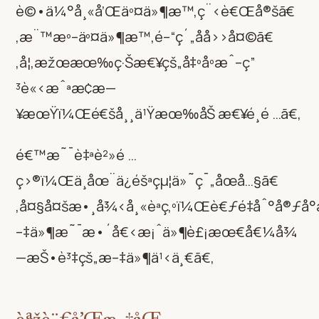
è©•ä¼°å¸«å’Œäº¤ä»¶æ™‚ç¨‹è€Œå®šã€
‚æ¨™æº–äº¤ä»¶æ™‚é–“ç´„åå››å¤©ã€
‚å¦‚æžœæœ‰ç·Šæ€¥çš„å‡ºåº­æˆ–ç”
³è«‹æˆªæ­¢æ—
¥æœŸï¼Œé€šå¸¸ä¹Ÿæœ‰åŠ æ€¥é¸é …ã€‚
é€™æ˜¯è‡ªè²»é …
ç›®ï¼Œä¸åœ¨ä¿éšªçµ¦ä»˜ç¯„åœå…§ã€
‚å¤§å¤šæ•¸å¾‹å¸«èªç‚ºï¼Œè€ƒé‡åˆ°å®ƒ
–‡ä»¶æ˜¯æ•´å€‹æ¡ˆä»¶è£¡æœ€å€¼å¾
—æŠ•è³‡çš„æ–‡ä»¶ä¹‹ä¸€ã€‚